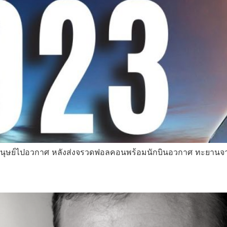
นุษย์ไปอวกาศ หลังส่งจรวดฟอลคอนพร้อมนักบินอวกาศ ทะยานจา