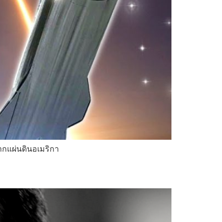
กแผ่นดินอเมริกา