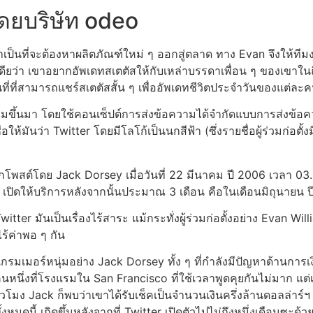
โดยบริษัท odeo
ำเป็นที่จะต้องหาผลิตภัณฑ์ใหม่ ๆ ออกสู่ตลาด ทาง Evan จึงให้ที
ดียว่า เขาอยากอัพเดทสเตตัสให้กับเหล่าบรรดาเพื่อน ๆ ของเขาในถิ่
่ที่สามารถแชร์สเตตัสสั้น ๆ เพื่ออัพเดทชีวิตประจำวันของแต่ละคน เพ
รมขึ้นมา โดยใช้คอนเซ็ปต์การส่งข้อความได้จำกัดแบบการส่งข้อค
ให้มันว่า Twitter โดยมีโลโก้เป็นนกสีฟ้า (ซึ่งรายชื่อผู้ร่วมก่อต
โพสต์โดย Jack Dorsey เมื่อวันที่ 22 มีนาคม ปี 2006 เวลา 03.5
ั้น เปิดให้บริการหลังจากนั้นประมาณ 3 เดือน คือในเดือนมิถุนายน 
tter มันเป็นเรื่องไร้สาระ แม้กระทั่งผู้ร่วมก่อตั้งอย่าง Evan Wil
ไร้ค่าพอ ๆ กัน
มอร์หนุ่มอย่าง Jack Dorsey ทั้ง ๆ ที่กำลังมีปัญหาด้านการเงินก
นหนึ่งที่โรงแรมใน San Francisco ที่ใช้เวลาพูดคุยกันไม่มาก แต่เ
ั่วโมง Jack ก็พบว่าเขาได้รับเช็คเป็นจำนวนเงินครึ่งล้านดอลล่า
้งหมดนี้ เกิดขึ้นหลังจากที่ Twitter เปิดตัวไปไม่ถึงหนึ่งเดือนซะด้ว