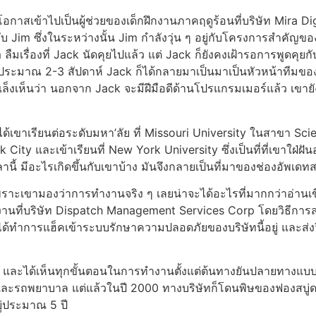
ีโอกาสเข้าไปเป็นผู้ช่วยของเด็กฝึกงานภาคฤดูร้อนที่บริษัท Mira Di
กับ Jim ซึ่งในระหว่างนั้น Jim กำลังวุ่น ๆ อยู่กับโครงการสำคัญของ
มเรื่องที่ Jack นัดคุยไปแล้ว แต่ Jack ก็ยังคงเฝ้ารอการพูดคุยกั
ั้นประมาณ 2-3 สัปดาห์ Jack ก็ได้กลายมาเป็นมาเป็นหัวหน้าทีมข
m เล็งเห็นว่า นอกจาก Jack จะมีฝีมือดีด้านโปรแกรมเมอร์แล้ว เข
ด้เขาเรียนต่อระดับมหา’ลัย ที่ Missouri University ในสาขา Sci
ty และเข้าเรียนที่ New York University ซึ่งเป็นที่ที่เขาใฝ่ฝันอยาก
วลานี้ มีอะไรเกิดขึ้นกับเขาบ้าง มันจึงกลายเป็นที่มาของช่องอัพเด
บ เพราะเขามองว่าการทำงานจริง ๆ เลยน่าจะได้อะไรที่มากกว่าอ่า
ที่บริษัท Dispatch Management Services Corp โดยวิธีการส่
าได้ทำการแฮ็คเข้าระบบรักษาความปลอดภัยของบริษัทนี้อยู่ และส่งวิ
SMS และได้เห็นทุกขั้นตอนในการทำงานตั้งแต่ต้นทางยันปลายทางแบบเร
กซี่และรถพยาบาล แต่แล้วในปี 2000 ทางบริษัทก็โดนพิษของฟองสบ
ยู่ประมาณ 5 ปี